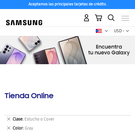
Aceptamos las principales tarjetas de crédito.
Mi carrito
Mon
USD -
dólar
estadounid
Tienda Online
Eliminar
Clase
Estucho o Cover
este
Eliminar
Color
Gray
artículo
este