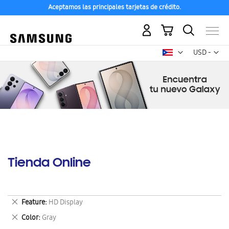
Aceptamos las principales tarjetas de crédito.
Mi carrito
Mon
USD -
dólar
estadounid
Tienda Online
Eliminar
Feature
HD Display
este
Eliminar
Color
Gray
artículo
este