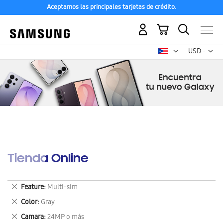
Aceptamos las principales tarjetas de crédito.
Mi carrito
Mon
USD -
dólar
estadounid
Tienda Online
Eliminar
Feature
Multi-sim
este
Eliminar
Color
Gray
artículo
este
Eliminar
Camara
24MP o más
artículo