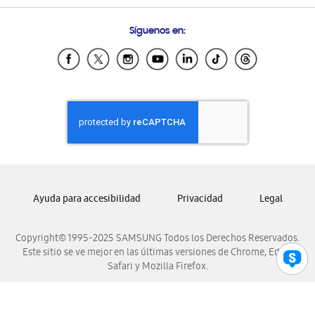
Preguntas Frecuentes
Samsung Costa Rica
Síguenos en:
Samsung Ecuador
Samsung El Salvador
Samsung Guatemala
Samsung Honduras
Samsung Nicaragua
Samsung Panamá
Samsung República Dominicana
Samsung Venezuela
Ayuda para accesibilidad
Privacidad
Legal
Copyright© 1995-2025 SAMSUNG Todos los Derechos Reservados.
Este sitio se ve mejor en las últimas versiones de Chrome, Edge,
Safari y Mozilla Firefox.