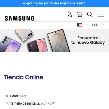
Aceptamos las principales tarjetas de crédito.
Mi carrito
Mon
USD -
dólar
estadounid
Tienda Online
Eliminar
Color
Gray
este
Eliminar
Tamaño de pantalla
6.0" - 6.9"
artículo
este