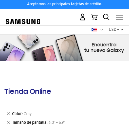
Aceptamos las principales tarjetas de crédito.
Mi carrito
Mon
USD -
dólar
estadounid
Tienda Online
Eliminar
Color
Gray
este
Eliminar
Tamaño de pantalla
6.0" - 6.9"
artículo
este