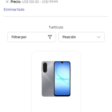
Eliminar
Precio
US$ 100.00 - US$ 199.99
artículo
este
Eliminar todo
artículo
1
artículo
Filtrar por