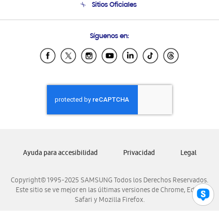
Sitios Oficiales
Condiciones de Compra
Soporte vía eMail
Preguntas Frecuentes
Samsung Costa Rica
Síguenos en:
Samsung Ecuador
Samsung El Salvador
Samsung Guatemala
Samsung Honduras
Samsung Nicaragua
Samsung Panamá
Samsung República Dominicana
Samsung Venezuela
Ayuda para accesibilidad
Privacidad
Legal
Copyright© 1995-2025 SAMSUNG Todos los Derechos Reservados.
Este sitio se ve mejor en las últimas versiones de Chrome, Edge,
Safari y Mozilla Firefox.