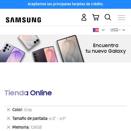
Aceptamos las principales tarjetas de crédito.
Mi carrito
Mon
USD -
dólar
estadounid
Tienda Online
Eliminar
Color
Gray
este
Eliminar
Tamaño de pantalla
6.0" - 6.9"
artículo
este
Eliminar
Memoria
128GB
artículo