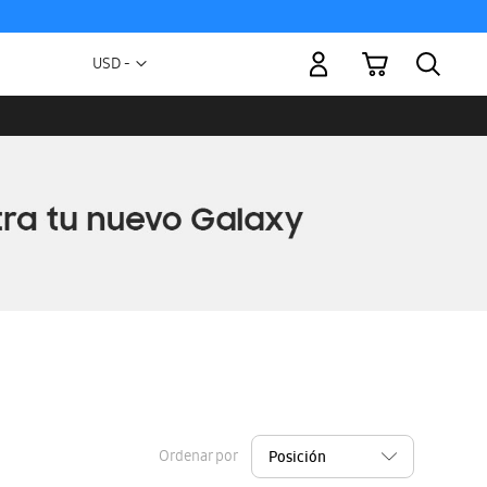
Mi carrito
Moneda
USD -
dólar
estadounidense
Ordenar por