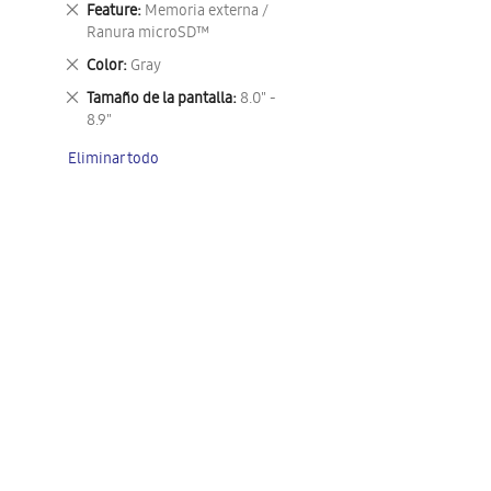
Eliminar
Feature
Memoria externa /
este
Ranura microSD™
artículo
Eliminar
Color
Gray
este
Eliminar
Tamaño de la pantalla
8.0" -
artículo
este
8.9"
artículo
Eliminar todo