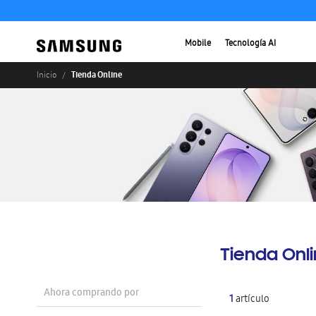
Mobile
Tecnología AI
Tienda Online
Inicio
Tienda Onl
Ahora comprando por
1
artículo