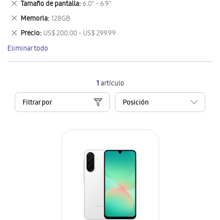
Eliminar
Tamaño de pantalla
6.0" - 6.9"
artículo
este
Eliminar
Memoria
128GB
artículo
este
Eliminar
Precio
US$ 200.00 - US$ 299.99
artículo
este
Eliminar todo
artículo
1
artículo
Filtrar por