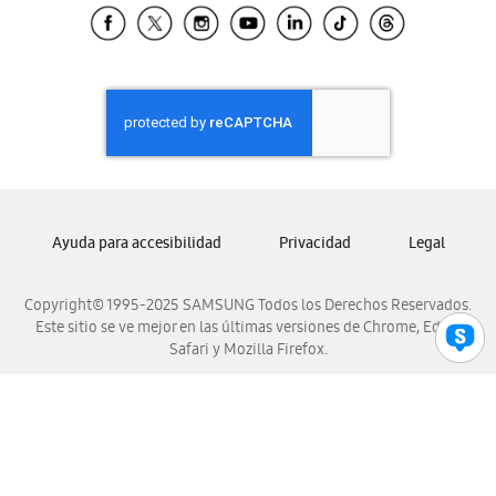
Samsung El Salvador
Samsung Guatemala
Samsung Honduras
Samsung Nicaragua
Samsung Panamá
Samsung República Dominicana
Samsung Venezuela
Ayuda para accesibilidad
Privacidad
Legal
Copyright© 1995-2025 SAMSUNG Todos los Derechos Reservados.
Este sitio se ve mejor en las últimas versiones de Chrome, Edge,
Safari y Mozilla Firefox.