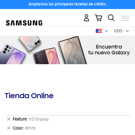
Aceptamos las principales tarjetas de crédito.
Mi carrito
Mon
USD -
dólar
estadounid
Tienda Online
Eliminar
Feature
HD Display
este
Eliminar
Color
White
artículo
este