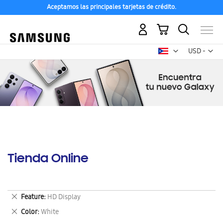
Aceptamos las principales tarjetas de crédito.
Mi carrito
Mon
USD -
dólar
estadounid
Tienda Online
Eliminar
Feature
HD Display
este
Eliminar
Color
White
artículo
este