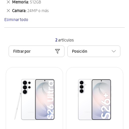
Eliminar
Memoria
512GB
artículo
este
Eliminar
Camara
24MP o más
artículo
este
Eliminar todo
artículo
2
artículos
Filtrar por