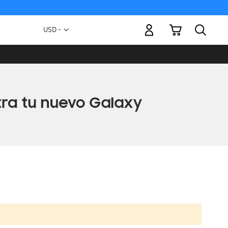
Mi carrito
Moneda
USD -
dólar
estadounidense