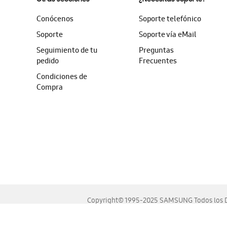
Conócenos
Soporte telefónico
Soporte
Soporte vía eMail
Seguimiento de tu
Preguntas
pedido
Frecuentes
Condiciones de
Compra
Copyright© 1995-2025 SAMSUNG Todos los D
Este sitio se ve mejor en las últimas versiones de Chrome