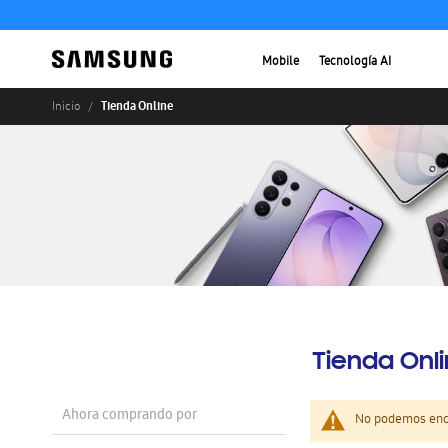
Mobile
Tecnología AI
Tienda Online
Inicio
Tienda Onl
Ahora comprando por
No podemos enco