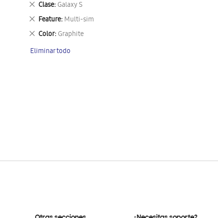
Eliminar
Clase
Galaxy S
este
Eliminar
Feature
Multi-sim
artículo
este
Eliminar
Color
Graphite
artículo
este
Eliminar todo
artículo
Otras secciones
¿Necesitas soporte?