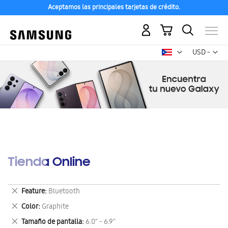
Aceptamos las principales tarjetas de crédito.
Mi carrito
Mon
USD -
dólar
estadounid
Tienda Online
Eliminar
Feature
Bluetooth
este
Eliminar
Color
Graphite
artículo
este
Eliminar
Tamaño de pantalla
6.0" - 6.9"
artículo