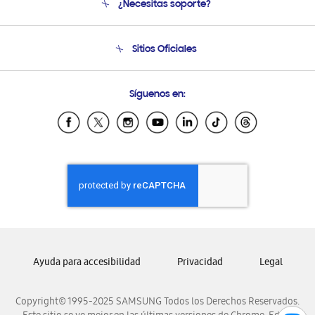
¿Necesitas soporte?
Soporte
Seguimiento de tu pedido
Soporte telefónico
Sitios Oficiales
Condiciones de Compra
Soporte vía eMail
Preguntas Frecuentes
Samsung Costa Rica
Síguenos en:
Samsung Ecuador
Samsung El Salvador
Samsung Guatemala
Samsung Honduras
Samsung Nicaragua
Samsung Panamá
Samsung República Dominicana
Samsung Venezuela
Ayuda para accesibilidad
Privacidad
Legal
Copyright© 1995-2025 SAMSUNG Todos los Derechos Reservados.