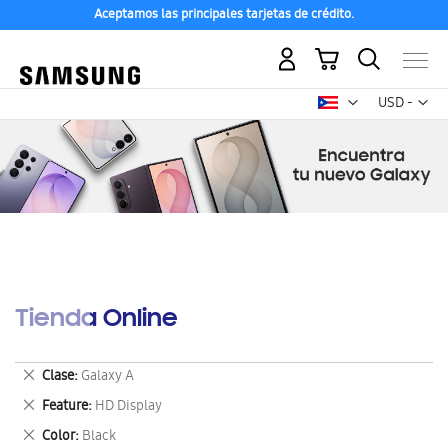
Aceptamos las principales tarjetas de crédito.
Mi carrito
Mon
USD -
dólar
estadounid
Tienda Online
Eliminar
Clase
Galaxy A
este
Eliminar
Feature
HD Display
artículo
este
Eliminar
Color
Black
artículo