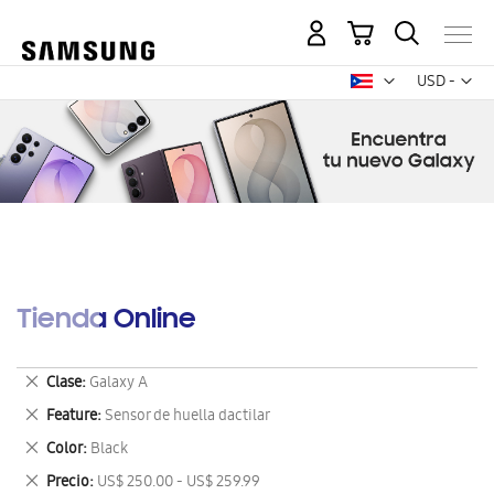
Mi carrito
Mon
USD -
dólar
estadounid
Tienda Online
Eliminar
Clase
Galaxy A
este
Eliminar
Feature
Sensor de huella dactilar
artículo
este
Eliminar
Color
Black
artículo
este
Eliminar
Precio
US$ 250.00 - US$ 259.99
artículo