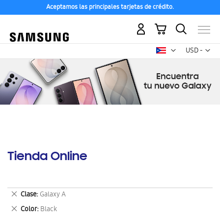
Aceptamos las principales tarjetas de crédito.
Mi carrito
Mon
USD -
dólar
estadounid
Tienda Online
Eliminar
Clase
Galaxy A
este
Eliminar
Color
Black
artículo
este