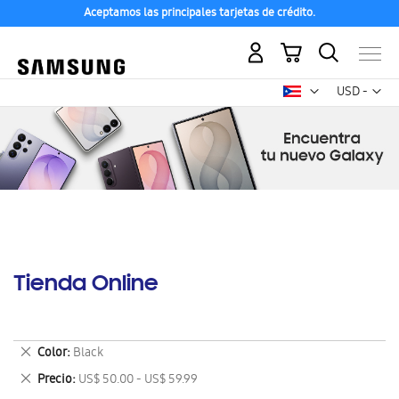
Aceptamos las principales tarjetas de crédito.
Mi carrito
Mon
USD -
dólar
estadounid
Tienda Online
Eliminar
Color
Black
este
Eliminar
Precio
US$ 50.00 - US$ 59.99
artículo
este