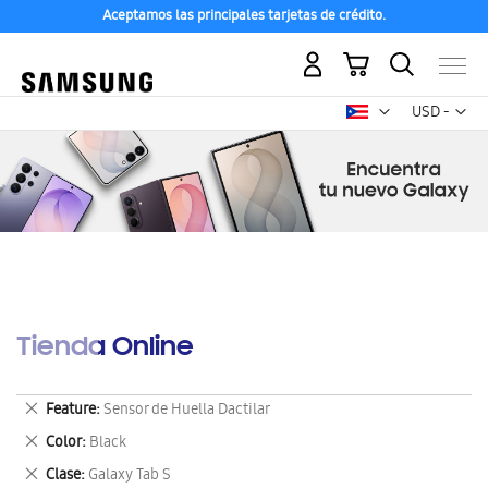
Aceptamos las principales tarjetas de crédito.
Mi carrito
Mon
USD -
dólar
estadounid
Tienda Online
Eliminar
Feature
Sensor de Huella Dactilar
este
Eliminar
Color
Black
artículo
este
Eliminar
Clase
Galaxy Tab S
artículo