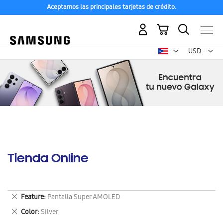
Aceptamos las principales tarjetas de crédito.
Mi carrito
Mon
USD -
dólar
estadounid
Tienda Online
Eliminar
Feature
Pantalla Super AMOLED
este
Eliminar
Color
Silver
artículo
este