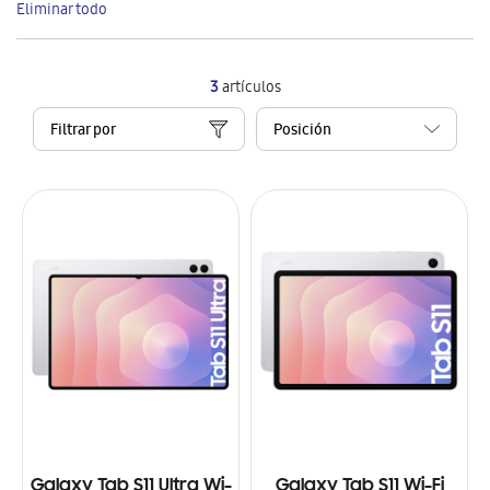
Eliminar todo
artículo
3
artículos
Filtrar por
Galaxy Tab S11 Ultra Wi-
Galaxy Tab S11 Wi-Fi