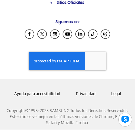
Sitios Oficiales
Condiciones de Compra
Soporte vía eMail
Preguntas Frecuentes
Samsung Costa Rica
Síguenos en:
Samsung Ecuador
Samsung El Salvador
Samsung Guatemala
Samsung Honduras
Samsung Nicaragua
Samsung Panamá
Samsung República Dominicana
Samsung Venezuela
Ayuda para accesibilidad
Privacidad
Legal
Copyright© 1995-2025 SAMSUNG Todos los Derechos Reservados.
Este sitio se ve mejor en las últimas versiones de Chrome, Edge,
Safari y Mozilla Firefox.