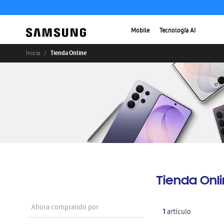
Mobile
Tecnología AI
Tienda Online
Inicio
Tienda Onl
Ahora comprando por
1
artículo