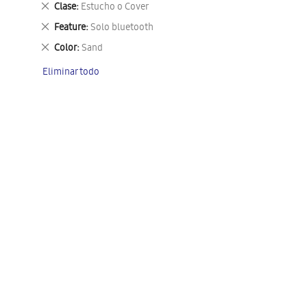
Eliminar
Clase
Estucho o Cover
este
Eliminar
Feature
Solo bluetooth
artículo
este
Eliminar
Color
Sand
artículo
este
Eliminar todo
artículo