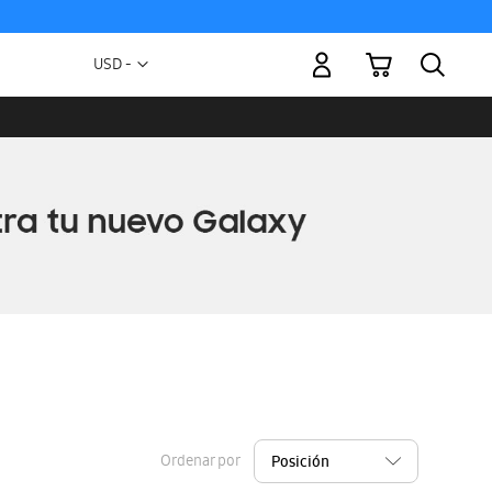
Mi carrito
Moneda
USD -
dólar
estadounidense
Ordenar por