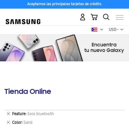
Aceptamos las principales tarjetas de crédito.
Mi carrito
Mon
USD -
dólar
estadounid
Tienda Online
Eliminar
Feature
Solo bluetooth
este
Eliminar
Color
Sand
artículo
este