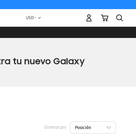
Mi carrito
Moneda
USD -
dólar
estadounidense
Ordenar por