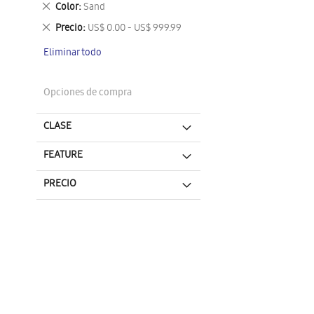
Eliminar
Color
Sand
este
Eliminar
Precio
US$ 0.00 - US$ 999.99
artículo
este
Eliminar todo
artículo
Opciones de compra
CLASE
FEATURE
PRECIO