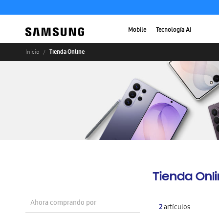
Mobile
Tecnología AI
Tienda Online
Inicio
Tienda Onl
Ahora comprando por
2
artículos