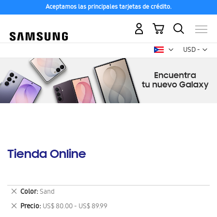
Aceptamos las principales tarjetas de crédito.
Mi carrito
Mon
USD -
dólar
estadounid
Tienda Online
Eliminar
Color
Sand
este
Eliminar
Precio
US$ 80.00 - US$ 89.99
artículo
este