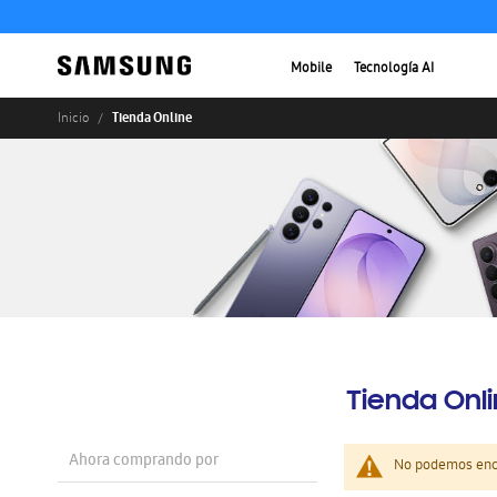
Mobile
Tecnología AI
Tienda Online
Inicio
Tienda Onl
Ahora comprando por
No podemos enco