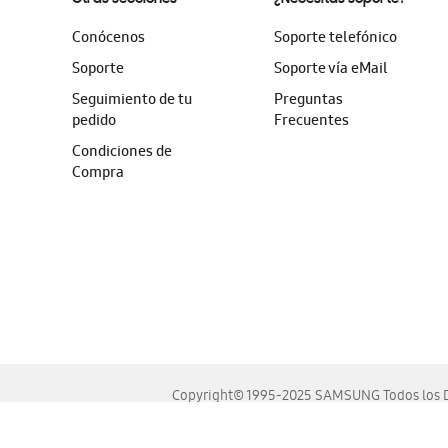
Conócenos
Soporte telefónico
Soporte
Soporte vía eMail
Seguimiento de tu
Preguntas
pedido
Frecuentes
Condiciones de
Compra
Copyright© 1995-2025 SAMSUNG Todos los D
Este sitio se ve mejor en las últimas versiones de Chrome