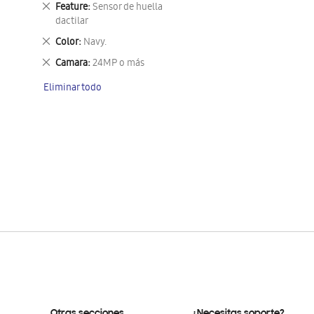
Eliminar
Feature
Sensor de huella
este
dactilar
artículo
Eliminar
Color
Navy.
este
Eliminar
Camara
24MP o más
artículo
este
Eliminar todo
artículo
Otras secciones
¿Necesitas soporte?