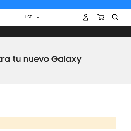
Mi carrito
Moneda
USD -
dólar
estadounidense