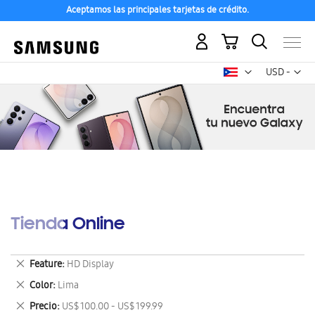
Aceptamos las principales tarjetas de crédito.
Mi carrito
Mon
USD -
dólar
estadounid
Tienda Online
Eliminar
Feature
HD Display
este
Eliminar
Color
Lima
artículo
este
Eliminar
Precio
US$ 100.00 - US$ 199.99
artículo