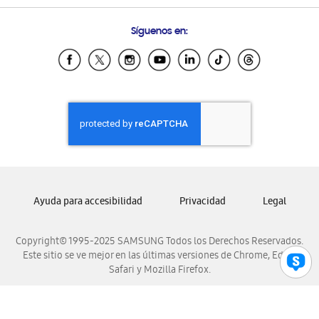
Preguntas Frecuentes
Samsung Costa Rica
Síguenos en:
Samsung Ecuador
Samsung El Salvador
Samsung Guatemala
Samsung Honduras
Samsung Nicaragua
Samsung Panamá
Samsung República Dominicana
Samsung Venezuela
Ayuda para accesibilidad
Privacidad
Legal
Copyright© 1995-2025 SAMSUNG Todos los Derechos Reservados.
Este sitio se ve mejor en las últimas versiones de Chrome, Edge,
Safari y Mozilla Firefox.