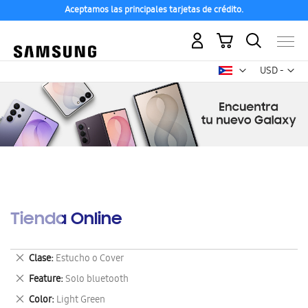
Aceptamos las principales tarjetas de crédito.
Mi carrito
Mon
USD -
dólar
estadounid
Tienda Online
Eliminar
Clase
Estucho o Cover
este
Eliminar
Feature
Solo bluetooth
artículo
este
Eliminar
Color
Light Green
artículo