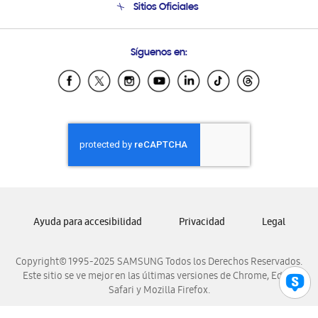
Sitios Oficiales
Condiciones de Compra
Soporte vía eMail
Preguntas Frecuentes
Samsung Costa Rica
Síguenos en:
Samsung Ecuador
Samsung El Salvador
Samsung Guatemala
Samsung Honduras
Samsung Nicaragua
Samsung Panamá
Samsung República Dominicana
Samsung Venezuela
Ayuda para accesibilidad
Privacidad
Legal
Copyright© 1995-2025 SAMSUNG Todos los Derechos Reservados.
Este sitio se ve mejor en las últimas versiones de Chrome, Edge,
Safari y Mozilla Firefox.