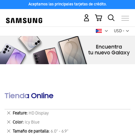
Aceptamos las principales tarjetas de crédito.
Mi carrito
Mon
USD -
dólar
estadounid
Tienda Online
Eliminar
Feature
HD Display
este
Eliminar
Color
Icy Blue
artículo
este
Eliminar
Tamaño de pantalla
6.0" - 6.9"
artículo