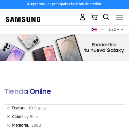
Aceptamos las principales tarjetas de crédito.
Mi carrito
Mon
USD -
dólar
estadounid
Tienda Online
Eliminar
Feature
HD Display
este
Eliminar
Color
Icy Blue
artículo
este
Eliminar
Memoria
128GB
artículo