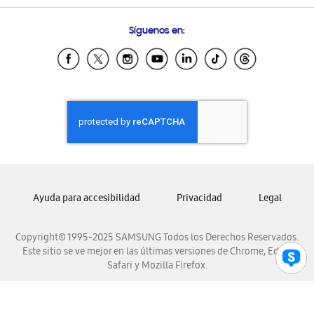
Preguntas Frecuentes
Samsung Costa Rica
Síguenos en:
Samsung Ecuador
Samsung El Salvador
Samsung Guatemala
Samsung Honduras
Samsung Nicaragua
Samsung Panamá
Samsung República Dominicana
Samsung Venezuela
Ayuda para accesibilidad
Privacidad
Legal
Copyright© 1995-2025 SAMSUNG Todos los Derechos Reservados.
Este sitio se ve mejor en las últimas versiones de Chrome, Edge,
Safari y Mozilla Firefox.