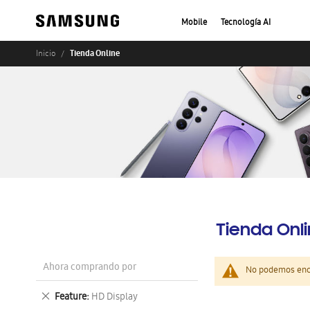
Mobile
Tecnología AI
Tienda Online
Inicio
Tienda Onl
Ahora comprando por
No podemos enco
Eliminar
Feature
HD Display