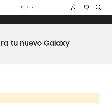
Mi carrito
Moneda
USD -
dólar
estadounidense