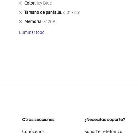
este
Eliminar
Color
Icy Blue
artículo
este
Eliminar
Tamaño de pantalla
6.0" - 6.9"
artículo
este
Eliminar
Memoria
512GB
artículo
este
Eliminar todo
artículo
Otras secciones
¿Necesitas soporte?
Conócenos
Soporte telefónico