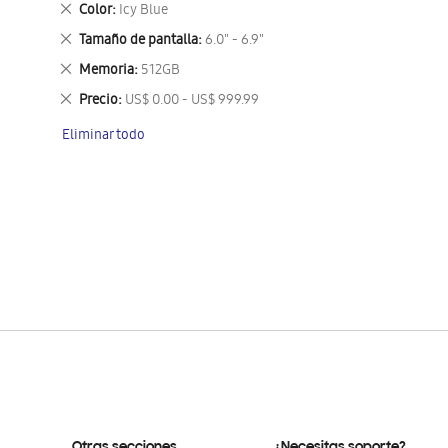
Eliminar
Color
Icy Blue
este
Eliminar
Tamaño de pantalla
6.0" - 6.9"
artículo
este
Eliminar
Memoria
512GB
artículo
este
Eliminar
Precio
US$ 0.00 - US$ 999.99
artículo
este
Eliminar todo
artículo
Otras secciones
¿Necesitas soporte?