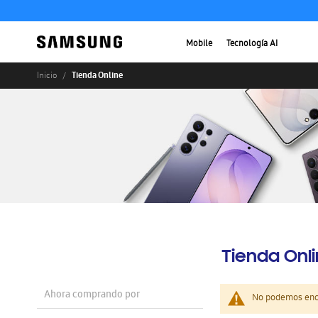
Mobile
Tecnología AI
Tienda Online
Inicio
Tienda Onl
Ahora comprando por
No podemos enco