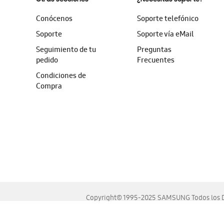
Conócenos
Soporte telefónico
Soporte
Soporte vía eMail
Seguimiento de tu
Preguntas
pedido
Frecuentes
Condiciones de
Compra
Copyright© 1995-2025 SAMSUNG Todos los D
Este sitio se ve mejor en las últimas versiones de Chrome