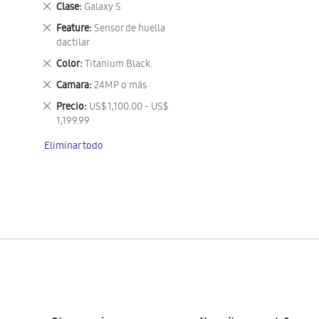
Eliminar
Clase
Galaxy S
este
Eliminar
Feature
Sensor de huella
artículo
este
dactilar
artículo
Eliminar
Color
Titanium Black.
este
Eliminar
Camara
24MP o más
artículo
este
Eliminar
Precio
US$ 1,100.00 - US$
artículo
este
1,199.99
artículo
Eliminar todo