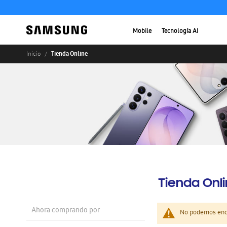
Mobile
Tecnología AI
Tienda Online
Inicio
Tienda Onl
Ahora comprando por
No podemos enco