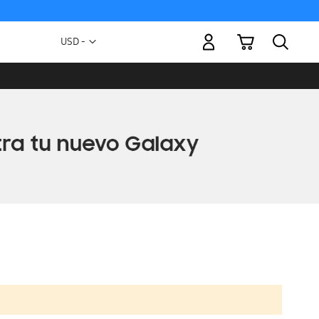
Mi carrito
Moneda
USD -
dólar
estadounidense