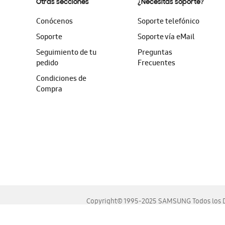
Otras secciones
¿Necesitas soporte?
Conócenos
Soporte telefónico
Soporte
Soporte vía eMail
Seguimiento de tu
Preguntas
pedido
Frecuentes
Condiciones de
Compra
Copyright© 1995-2025 SAMSUNG Todos los D
Este sitio se ve mejor en las últimas versiones de Chrome