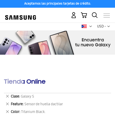
Aceptamos las principales tarjetas de crédito.
Mi carrito
Mon
USD -
dólar
estadounid
Tienda Online
Eliminar
Clase
Galaxy S
este
Eliminar
Feature
Sensor de huella dactilar
artículo
este
Eliminar
Color
Titanium Black.
artículo