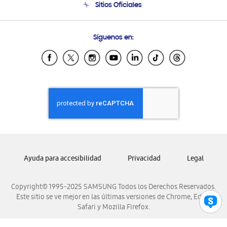
Sitios Oficiales
Condiciones de Compra
Soporte vía eMail
Preguntas Frecuentes
Samsung Costa Rica
Síguenos en:
Samsung Ecuador
Samsung El Salvador
Samsung Guatemala
Samsung Honduras
Samsung Nicaragua
Samsung Panamá
Samsung República Dominicana
Samsung Venezuela
Ayuda para accesibilidad
Privacidad
Legal
Copyright© 1995-2025 SAMSUNG Todos los Derechos Reservados.
Este sitio se ve mejor en las últimas versiones de Chrome, Edge,
Safari y Mozilla Firefox.