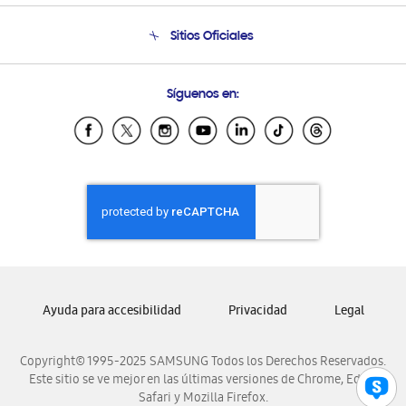
Seguimiento de tu pedido
Soporte telefónico
Sitios Oficiales
Condiciones de Compra
Soporte vía eMail
Preguntas Frecuentes
Samsung Costa Rica
Síguenos en:
Samsung Ecuador
Samsung El Salvador
Samsung Guatemala
Samsung Honduras
Samsung Nicaragua
Samsung Panamá
Samsung República Dominicana
Samsung Venezuela
Ayuda para accesibilidad
Privacidad
Legal
Copyright© 1995-2025 SAMSUNG Todos los Derechos Reservados.
Este sitio se ve mejor en las últimas versiones de Chrome, Edge,
Safari y Mozilla Firefox.