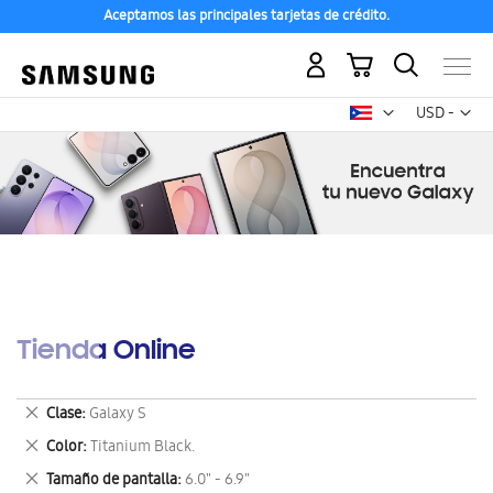
Aceptamos las principales tarjetas de crédito.
Mi carrito
Mon
USD -
dólar
estadounid
Tienda Online
Eliminar
Clase
Galaxy S
este
Eliminar
Color
Titanium Black.
artículo
este
Eliminar
Tamaño de pantalla
6.0" - 6.9"
artículo