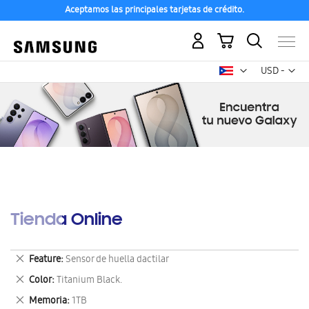
Aceptamos las principales tarjetas de crédito.
Mi carrito
Mon
USD -
dólar
estadounid
Tienda Online
Eliminar
Feature
Sensor de huella dactilar
este
Eliminar
Color
Titanium Black.
artículo
este
Eliminar
Memoria
1TB
artículo