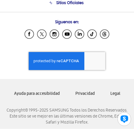
Sitios Oficiales
Condiciones de Compra
Soporte vía eMail
Preguntas Frecuentes
Samsung Costa Rica
Síguenos en:
Samsung Ecuador
Samsung El Salvador
Samsung Guatemala
Samsung Honduras
Samsung Nicaragua
Samsung Panamá
Samsung República Dominicana
Samsung Venezuela
Ayuda para accesibilidad
Privacidad
Legal
Copyright© 1995-2025 SAMSUNG Todos los Derechos Reservados.
Este sitio se ve mejor en las últimas versiones de Chrome, Edge,
Safari y Mozilla Firefox.