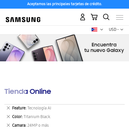
Aceptamos las principales tarjetas de crédito.
Mi carrito
Mon
USD -
dólar
estadounid
Tienda Online
Eliminar
Feature
Tecnología AI
este
Eliminar
Color
Titanium Black.
artículo
este
Eliminar
Camara
24MP o más
artículo