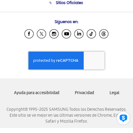
Sitios Oficiales
Condiciones de Compra
Soporte vía eMail
Preguntas Frecuentes
Samsung Costa Rica
Síguenos en:
Samsung Ecuador
Samsung El Salvador
Samsung Guatemala
Samsung Honduras
Samsung Nicaragua
Samsung Panamá
Samsung República Dominicana
Samsung Venezuela
Ayuda para accesibilidad
Privacidad
Legal
Copyright© 1995-2025 SAMSUNG Todos los Derechos Reservados.
Este sitio se ve mejor en las últimas versiones de Chrome, Edge,
Safari y Mozilla Firefox.