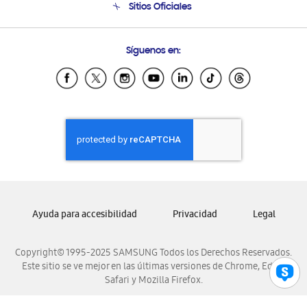
Sitios Oficiales
Condiciones de Compra
Soporte vía eMail
Preguntas Frecuentes
Samsung Costa Rica
Síguenos en:
Samsung Ecuador
Samsung El Salvador
Samsung Guatemala
Samsung Honduras
Samsung Nicaragua
Samsung Panamá
Samsung República Dominicana
Samsung Venezuela
Ayuda para accesibilidad
Privacidad
Legal
Copyright© 1995-2025 SAMSUNG Todos los Derechos Reservados.
Este sitio se ve mejor en las últimas versiones de Chrome, Edge,
Safari y Mozilla Firefox.