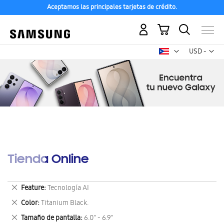
Aceptamos las principales tarjetas de crédito.
Mi carrito
Mon
USD -
dólar
estadounid
Tienda Online
Eliminar
Feature
Tecnología AI
este
Eliminar
Color
Titanium Black.
artículo
este
Eliminar
Tamaño de pantalla
6.0" - 6.9"
artículo