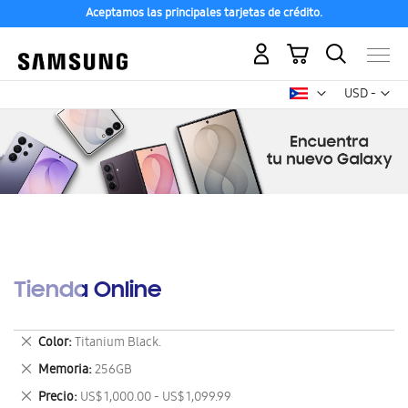
Aceptamos las principales tarjetas de crédito.
Mi carrito
Mon
USD -
dólar
estadounid
Tienda Online
Eliminar
Color
Titanium Black.
este
Eliminar
Memoria
256GB
artículo
este
Eliminar
Precio
US$ 1,000.00 - US$ 1,099.99
artículo