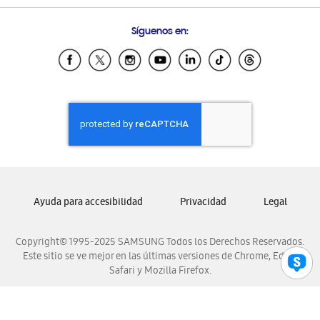
Preguntas Frecuentes
Samsung Costa Rica
Síguenos en:
Samsung Ecuador
Samsung El Salvador
Samsung Guatemala
Samsung Honduras
Samsung Nicaragua
Samsung Panamá
Samsung República Dominicana
Samsung Venezuela
Ayuda para accesibilidad
Privacidad
Legal
Copyright© 1995-2025 SAMSUNG Todos los Derechos Reservados.
Este sitio se ve mejor en las últimas versiones de Chrome, Edge,
Safari y Mozilla Firefox.