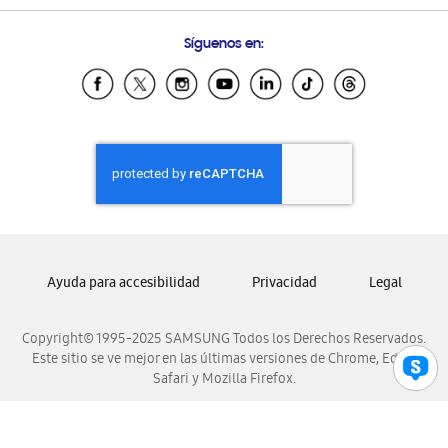
Preguntas Frecuentes
Samsung Costa Rica
Síguenos en:
Samsung Ecuador
Samsung El Salvador
Samsung Guatemala
Samsung Honduras
Samsung Nicaragua
Samsung Panamá
Samsung República Dominicana
Samsung Venezuela
Ayuda para accesibilidad
Privacidad
Legal
Copyright© 1995-2025 SAMSUNG Todos los Derechos Reservados.
Este sitio se ve mejor en las últimas versiones de Chrome, Edge,
Safari y Mozilla Firefox.