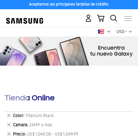
Aceptamos las principales tarjetas de crédito.
Mi carrito
Mon
USD -
dólar
estadounid
Tienda Online
Eliminar
Color
Titanium Black.
este
Eliminar
Camara
24MP o más
artículo
este
Eliminar
Precio
US$ 1,040.00 - US$ 1,049.99
artículo