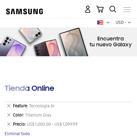
Mi carrito
Mon
USD -
dólar
estadounid
Tienda Online
Eliminar
Feature
Tecnología AI
este
Eliminar
Color
Titanium Gray.
artículo
este
Eliminar
Precio
US$ 1,000.00 - US$ 1,099.99
artículo
este
Eliminar todo
artículo