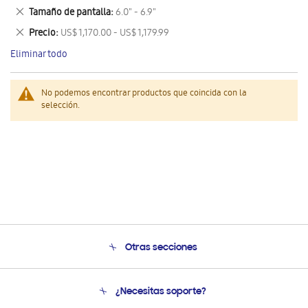
este
Eliminar
Tamaño de pantalla
6.0" - 6.9"
artículo
este
Eliminar
Precio
US$ 1,170.00 - US$ 1,179.99
artículo
este
Eliminar todo
artículo
No podemos encontrar productos que coincida con la
selección.
Otras secciones
Conócenos
¿Necesitas soporte?
Soporte