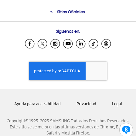
Seguimiento de tu pedido
Soporte telefónico
Sitios Oficiales
Condiciones de Compra
Soporte vía eMail
Preguntas Frecuentes
Samsung Costa Rica
Síguenos en:
Samsung Ecuador
Samsung El Salvador
Samsung Guatemala
Samsung Honduras
Samsung Nicaragua
Samsung Panamá
Samsung República Dominicana
Samsung Venezuela
Ayuda para accesibilidad
Privacidad
Legal
Copyright© 1995-2025 SAMSUNG Todos los Derechos Reservados.
Este sitio se ve mejor en las últimas versiones de Chrome, Edge,
Safari y Mozilla Firefox.