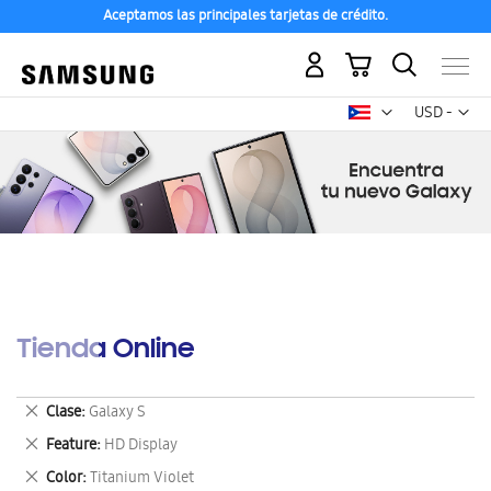
Aceptamos las principales tarjetas de crédito.
Mi carrito
Mon
USD -
dólar
estadounid
Tienda Online
Eliminar
Clase
Galaxy S
este
Eliminar
Feature
HD Display
artículo
este
Eliminar
Color
Titanium Violet
artículo