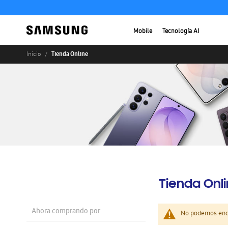
Mobile
Tecnología AI
Tienda Online
Inicio
Tienda Onl
Ahora comprando por
No podemos enco