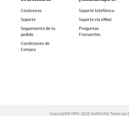
Conócenos
Soporte telefónico
Soporte
Soporte vía eMail
Seguimiento de tu
Preguntas
pedido
Frecuentes
Condiciones de
Compra
Copyright© 1995-2025 SAMSUNG Todos los D
Este sitio se ve mejor en las últimas versiones de Chrome