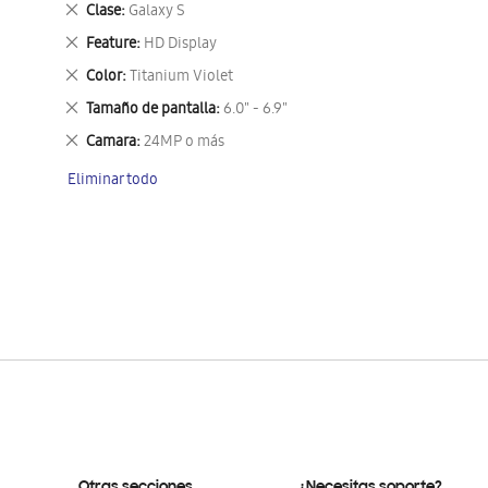
Eliminar
Clase
Galaxy S
este
Eliminar
Feature
HD Display
artículo
este
Eliminar
Color
Titanium Violet
artículo
este
Eliminar
Tamaño de pantalla
6.0" - 6.9"
artículo
este
Eliminar
Camara
24MP o más
artículo
este
Eliminar todo
artículo
Otras secciones
¿Necesitas soporte?