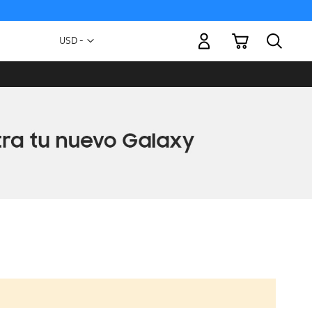
Mi carrito
Moneda
USD -
dólar
estadounidense