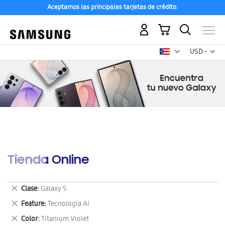
Aceptamos las principales tarjetas de crédito.
Mi carrito
Mon
USD -
dólar
estadounid
Tienda Online
Eliminar
Clase
Galaxy S
este
Eliminar
Feature
Tecnología AI
artículo
este
Eliminar
Color
Titanium Violet
artículo