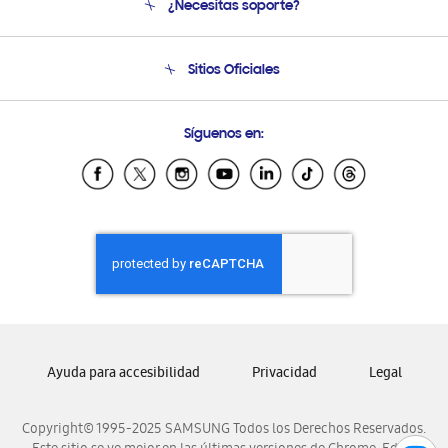
¿Necesitas soporte?
Soporte
Seguimiento de tu pedido
Soporte telefónico
Sitios Oficiales
Condiciones de Compra
Soporte vía eMail
Preguntas Frecuentes
Samsung Costa Rica
Síguenos en:
Samsung Ecuador
Samsung El Salvador
Samsung Guatemala
Samsung Honduras
Samsung Nicaragua
Samsung Panamá
Samsung República Dominicana
Samsung Venezuela
Ayuda para accesibilidad
Privacidad
Legal
Copyright© 1995-2025 SAMSUNG Todos los Derechos Reservados.