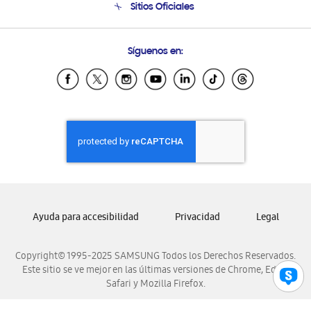
Sitios Oficiales
Condiciones de Compra
Soporte vía eMail
Preguntas Frecuentes
Samsung Costa Rica
Síguenos en:
Samsung Ecuador
Samsung El Salvador
Samsung Guatemala
Samsung Honduras
Samsung Nicaragua
Samsung Panamá
Samsung República Dominicana
Samsung Venezuela
Ayuda para accesibilidad
Privacidad
Legal
Copyright© 1995-2025 SAMSUNG Todos los Derechos Reservados.
Este sitio se ve mejor en las últimas versiones de Chrome, Edge,
Safari y Mozilla Firefox.