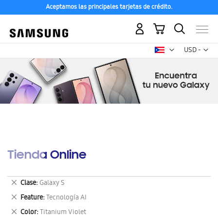
Aceptamos las principales tarjetas de crédito.
Mi carrito
Mon
USD -
dólar
estadounid
Tienda Online
Eliminar
Clase
Galaxy S
este
Eliminar
Feature
Tecnología AI
artículo
este
Eliminar
Color
Titanium Violet
artículo