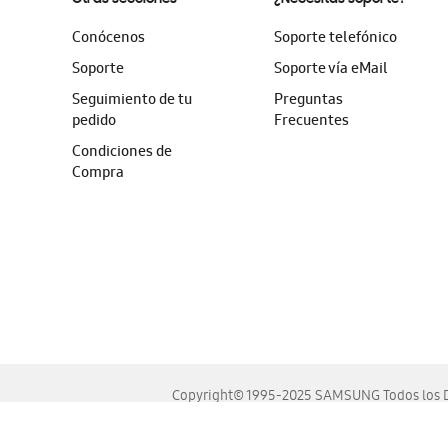
Conócenos
Soporte telefónico
Soporte
Soporte vía eMail
Seguimiento de tu
Preguntas
pedido
Frecuentes
Condiciones de
Compra
Copyright© 1995-2025 SAMSUNG Todos los D
Este sitio se ve mejor en las últimas versiones de Chrome