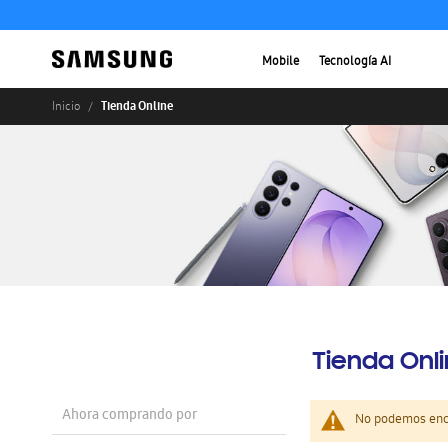
Mobile
Tecnología AI
Tienda Online
Inicio
Tienda Onl
Ahora comprando por
No podemos enco