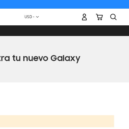
Mi carrito
Moneda
USD -
dólar
estadounidense