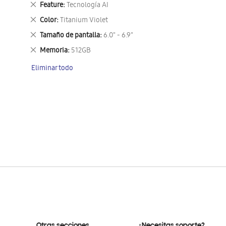
Eliminar
Feature
Tecnología AI
este
Eliminar
Color
Titanium Violet
artículo
este
Eliminar
Tamaño de pantalla
6.0" - 6.9"
artículo
este
Eliminar
Memoria
512GB
artículo
este
Eliminar todo
artículo
Otras secciones
¿Necesitas soporte?