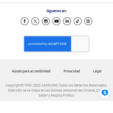
Preguntas Frecuentes
Samsung Costa Rica
Síguenos en:
Samsung Ecuador
Samsung El Salvador
Samsung Guatemala
Samsung Honduras
Samsung Nicaragua
Samsung Panamá
Samsung República Dominicana
Samsung Venezuela
Ayuda para accesibilidad
Privacidad
Legal
Copyright© 1995-2025 SAMSUNG Todos los Derechos Reservados.
Este sitio se ve mejor en las últimas versiones de Chrome, Edge,
Safari y Mozilla Firefox.