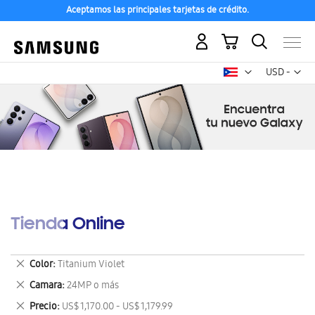
Aceptamos las principales tarjetas de crédito.
Mi carrito
Mon
USD -
dólar
estadounid
Tienda Online
Eliminar
Color
Titanium Violet
este
Eliminar
Camara
24MP o más
artículo
este
Eliminar
Precio
US$ 1,170.00 - US$ 1,179.99
artículo