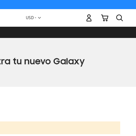
Mi carrito
Moneda
USD -
dólar
estadounidense