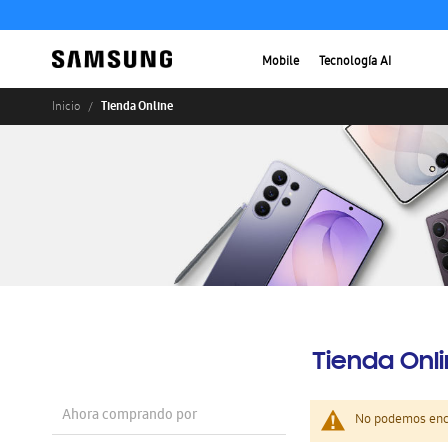
Mobile
Tecnología AI
Tienda Online
Inicio
Tienda Onl
Ahora comprando por
No podemos enco