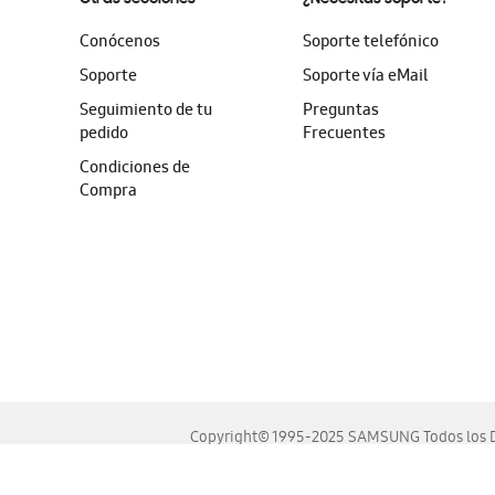
Conócenos
Soporte telefónico
Soporte
Soporte vía eMail
Seguimiento de tu
Preguntas
pedido
Frecuentes
Condiciones de
Compra
Copyright© 1995-2025 SAMSUNG Todos los D
Este sitio se ve mejor en las últimas versiones de Chrome