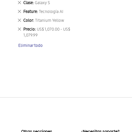
Eliminar
Clase
Galaxy S
este
Eliminar
Feature
Tecnología AI
artículo
este
Eliminar
Color
Titanium Yellow
artículo
este
Eliminar
Precio
US$ 1,070.00 - US$
artículo
este
1,079.99
artículo
Eliminar todo
Otras secciones
¿Necesitas soporte?