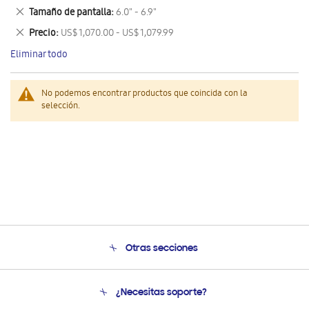
este
Eliminar
Tamaño de pantalla
6.0" - 6.9"
artículo
este
Eliminar
Precio
US$ 1,070.00 - US$ 1,079.99
artículo
este
Eliminar todo
artículo
No podemos encontrar productos que coincida con la
selección.
Otras secciones
Conócenos
¿Necesitas soporte?
Soporte