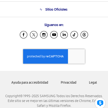
Seguimiento de tu pedido
Soporte telefónico
Sitios Oficiales
Condiciones de Compra
Soporte vía eMail
Preguntas Frecuentes
Samsung Costa Rica
Síguenos en:
Samsung Ecuador
Samsung El Salvador
Samsung Guatemala
Samsung Honduras
Samsung Nicaragua
Samsung Panamá
Samsung República Dominicana
Samsung Venezuela
Ayuda para accesibilidad
Privacidad
Legal
Copyright© 1995-2025 SAMSUNG Todos los Derechos Reservados.
Este sitio se ve mejor en las últimas versiones de Chrome, Edge,
Safari y Mozilla Firefox.