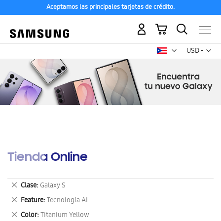
Aceptamos las principales tarjetas de crédito.
Mi carrito
Mon
USD -
dólar
estadounid
Tienda Online
Eliminar
Clase
Galaxy S
este
Eliminar
Feature
Tecnología AI
artículo
este
Eliminar
Color
Titanium Yellow
artículo