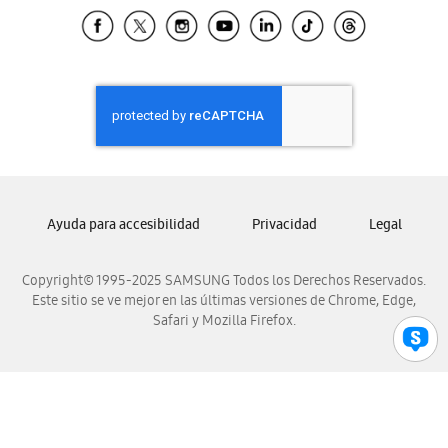
Samsung El Salvador
Samsung Guatemala
Samsung Honduras
Samsung Nicaragua
Samsung Panamá
Samsung República Dominicana
Samsung Venezuela
Ayuda para accesibilidad
Privacidad
Legal
Copyright© 1995-2025 SAMSUNG Todos los Derechos Reservados.
Este sitio se ve mejor en las últimas versiones de Chrome, Edge,
Safari y Mozilla Firefox.