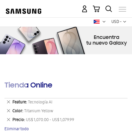
Mi carrito
Mon
USD -
dólar
estadounid
Tienda Online
Eliminar
Feature
Tecnología AI
este
Eliminar
Color
Titanium Yellow
artículo
este
Eliminar
Precio
US$ 1,070.00 - US$ 1,079.99
artículo
este
Eliminar todo
artículo