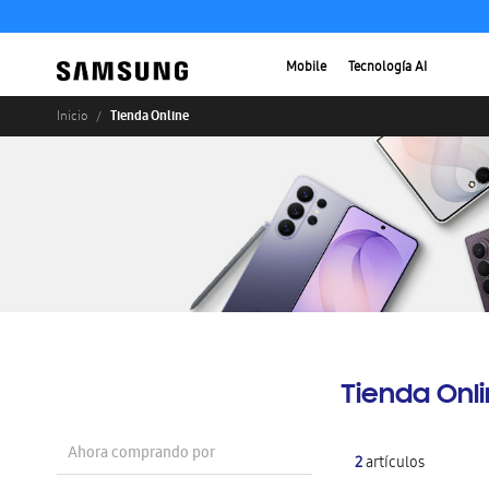
Mobile
Tecnología AI
Tienda Online
Inicio
Tienda Onl
Ahora comprando por
2
artículos