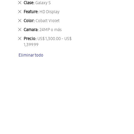
Eliminar
Clase
Galaxy S
este
Eliminar
Feature
HD Display
artículo
este
Eliminar
Color
Cobalt Violet
artículo
este
Eliminar
Camara
24MP o más
artículo
este
Eliminar
Precio
US$ 1,300.00 - US$
artículo
este
1,399.99
artículo
Eliminar todo