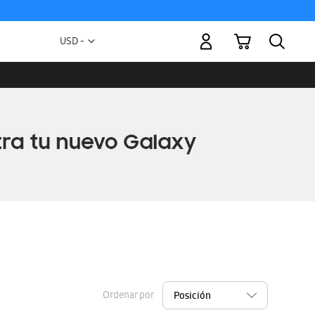
Mi carrito
Moneda
USD -
dólar
estadounidense
Ordenar por