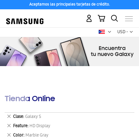
Aceptamos las principales tarjetas de crédito.
Mi carrito
Mon
USD -
dólar
estadounid
Tienda Online
Eliminar
Clase
Galaxy S
este
Eliminar
Feature
HD Display
artículo
este
Eliminar
Color
Marble Gray
artículo