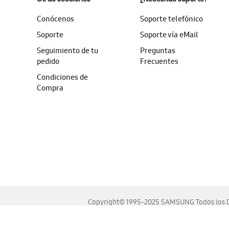
Conócenos
Soporte telefónico
Soporte
Soporte vía eMail
Seguimiento de tu
Preguntas
pedido
Frecuentes
Condiciones de
Compra
Copyright© 1995-2025 SAMSUNG Todos los D
Este sitio se ve mejor en las últimas versiones de Chrome