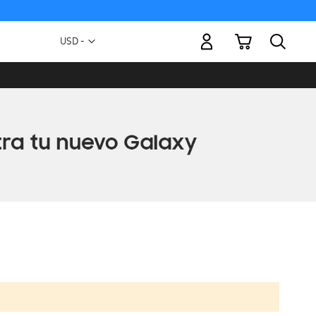
Mi carrito
Moneda
USD -
dólar
estadounidense