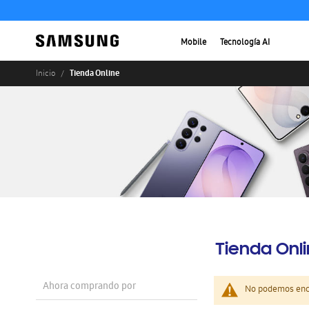
Mobile
Tecnología AI
Tienda Online
Inicio
Tienda Onl
Ahora comprando por
No podemos enco