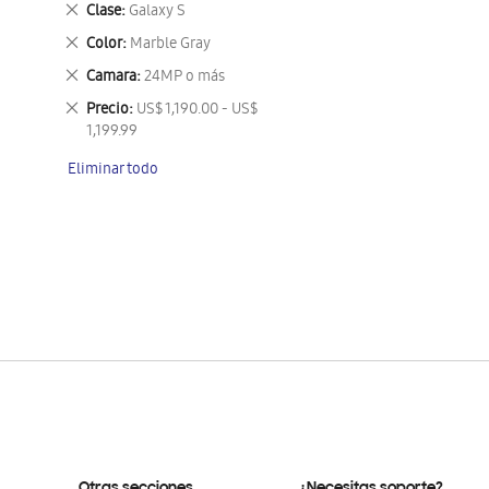
Eliminar
Clase
Galaxy S
este
Eliminar
Color
Marble Gray
artículo
este
Eliminar
Camara
24MP o más
artículo
este
Eliminar
Precio
US$ 1,190.00 - US$
artículo
este
1,199.99
artículo
Eliminar todo
Otras secciones
¿Necesitas soporte?