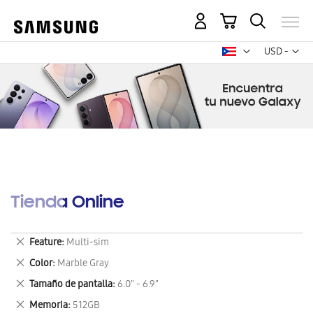
Mi carrito
Mon
USD -
dólar
estadounid
Tienda Online
Eliminar
Feature
Multi-sim
este
Eliminar
Color
Marble Gray
artículo
este
Eliminar
Tamaño de pantalla
6.0" - 6.9"
artículo
este
Eliminar
Memoria
512GB
artículo