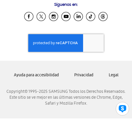
Síguenos en:
Samsung Ecuador
Samsung El Salvador
Samsung Guatemala
Samsung Honduras
Samsung Nicaragua
Samsung Panamá
Samsung República Dominicana
Samsung Venezuela
Ayuda para accesibilidad
Privacidad
Legal
Copyright© 1995-2025 SAMSUNG Todos los Derechos Reservados.
Este sitio se ve mejor en las últimas versiones de Chrome, Edge,
Safari y Mozilla Firefox.